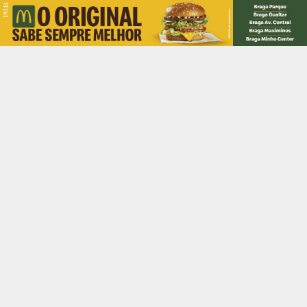
PUB.
Braga
Região
Desporto
Religião
Nacional
Internacional