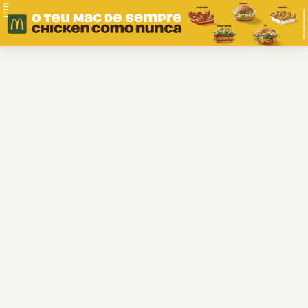
PUB.
Braga
Região
Desporto
Religião
Nacional
Internacional