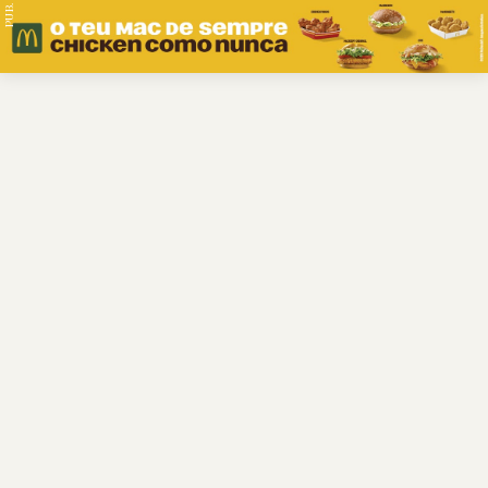
PUB.
Braga
Região
Desporto
Religião
Nacional
Internacional