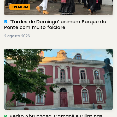
PREMIUM
B.
‘Tardes de Domingo’ animam Parque da
Ponte com muito folclore
2 agosto 2026
R.
Pedro Abrunhosa, Camané e Dillaz nas