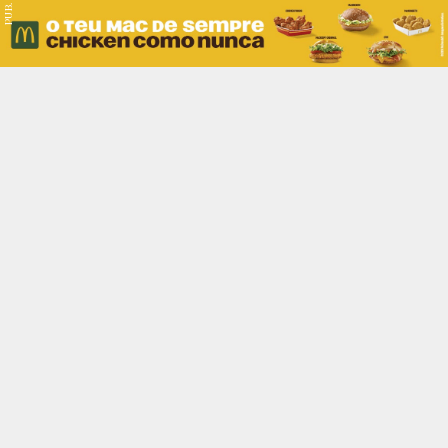
PUB.
Braga
Região
Desporto
Religião
Nacional
Internacional