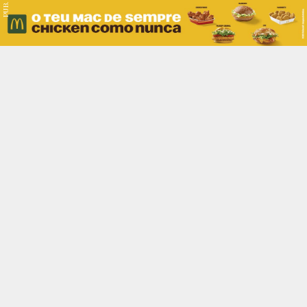
PUB.
Braga
Região
Desporto
Religião
Nacional
Internacional