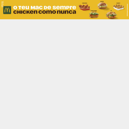
PUB.
Braga
Região
Desporto
Religião
Nacional
Internacional