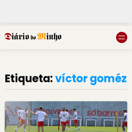
Login
Subscreva DM
Etiqueta:
víctor goméz