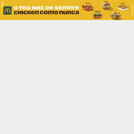
PUB.
Braga
Região
Desporto
Religião
Nacional
Internacional