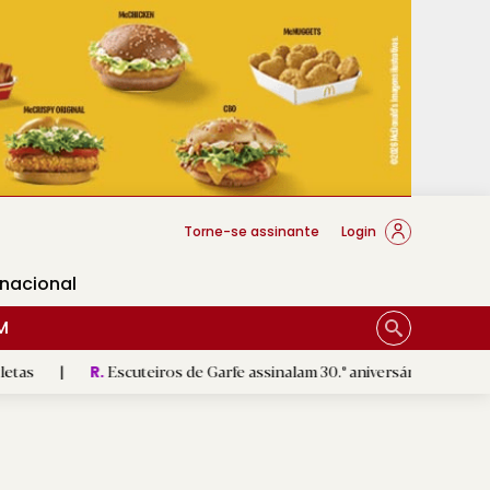
cese Braga
Torne-se assinante
Login
rnacional
M
Escuteiros de Garfe assinalam 30.º aniversário em setembro
|
R.