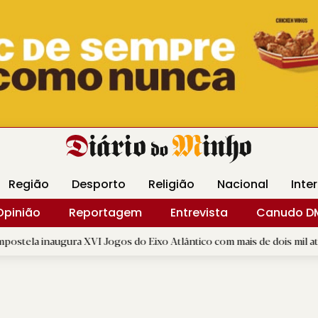
Revista Minha
Gráfica DM
Livraria DM
Arquidio
Região
Desporto
Religião
Nacional
Inte
Opinião
Reportagem
Entrevista
Canudo D
ura XVI Jogos do Eixo Atlântico com mais de dois mil atletas
|