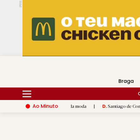
PUB.
DMtv
Hoje
17ºC
25ºC
Braga
Ao Minuto
e à inovação do mundo da moda
|
Santiago de Compostela inaug
D.