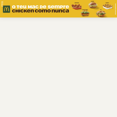
PUB.
Braga
Região
Desporto
Religião
Nacional
Internacional