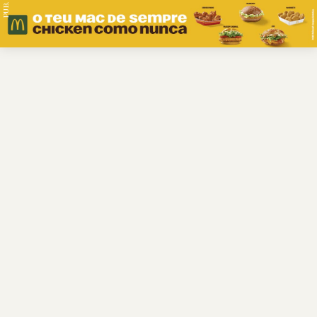
PUB.
Braga
Região
Desporto
Religião
Nacional
Internacional