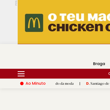
PUB.
DMtv
Hoje
16ºC
25ºC
Braga
Ao Minuto
nto e à inovação do mundo da moda
|
Santiago de Compostela i
D.