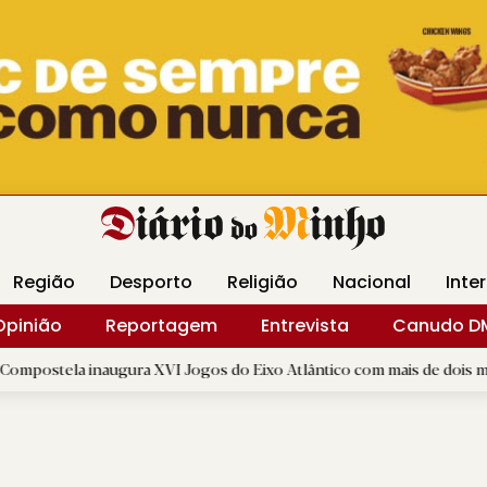
Revista Minha
Gráfica DM
Livraria DM
Arquidio
Região
Desporto
Religião
Nacional
Inte
Opinião
Reportagem
Entrevista
Canudo D
naugura XVI Jogos do Eixo Atlântico com mais de dois mil atletas
|