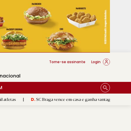
cese Braga
Torne-se assinante
Login
rnacional
M
SC Braga vence em casa e ganha vantagem na Liga Conferência
D.