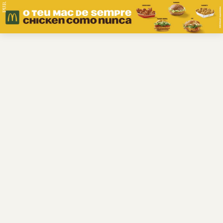
PUB.
Braga
Região
Desporto
Religião
Nacional
Internacional