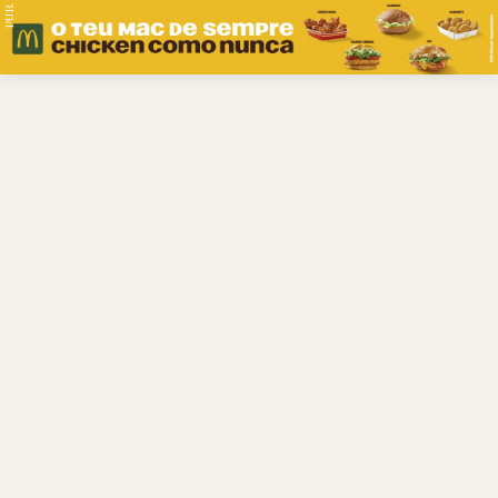
PUB.
Braga
Região
Desporto
Religião
Nacional
Internacional