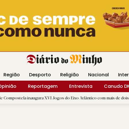
Revista Minha
Gráfica DM
Livraria DM
Arquidio
Região
Desporto
Religião
Nacional
Inte
Opinião
Reportagem
Entrevista
Canudo D
 inaugura XVI Jogos do Eixo Atlântico com mais de dois mil atletas