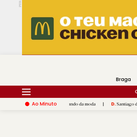
PUB.
DMtv
Hoje
16ºC
28ºC
Braga
Ao Minuto
lento e à inovação do mundo da moda
|
Santiago de Compostela
D.