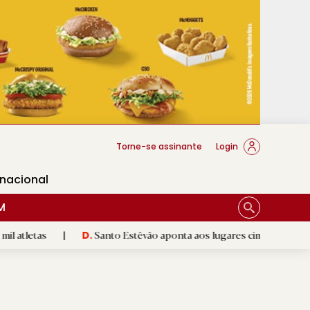
cese Braga
Torne-se assinante
Login
rnacional
M
|
Santo Estêvão aponta aos lugares cimeiros da Honra
|
D.