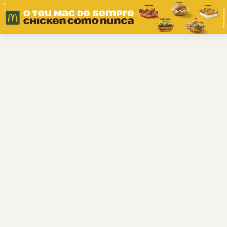
PUB.
Braga
Região
Desporto
Religião
Nacional
Internacional