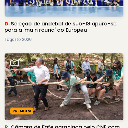
D.
Seleção de andebol de sub-18 apura-se
para a 'main round' do Europeu
1 agosto 2026
PREMIUM
R.
Câmara de Fafe agraciada pelo CNE com