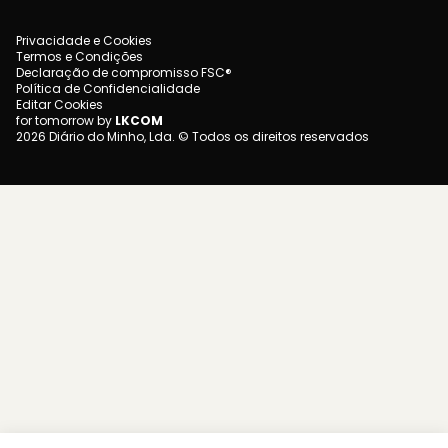
Privacidade e Cookies
Termos e Condições
Declaração de compromisso FSC®
Política de Confidencialidade
Editar Cookies
for tomorrow by
LKCOM
2026 Diário do Minho, Lda. © Todos os direitos reservados