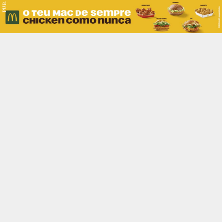
PUB.
Braga
Região
Desporto
Religião
Nacional
Internacional