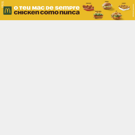
PUB.
Braga
Região
Desporto
Religião
Nacional
Internacional