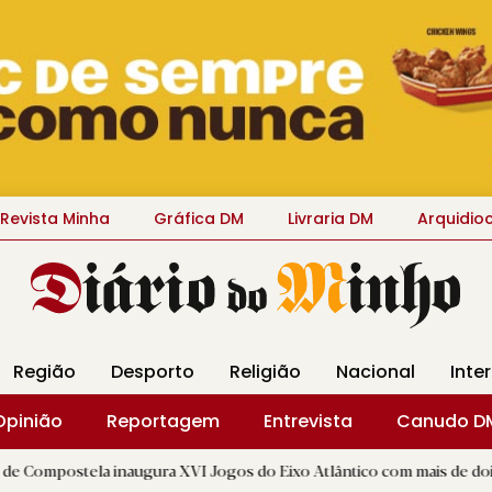
Revista Minha
Gráfica DM
Livraria DM
Arquidio
Região
Desporto
Religião
Nacional
Inte
Opinião
Reportagem
Entrevista
Canudo D
 inaugura XVI Jogos do Eixo Atlântico com mais de dois mil atletas