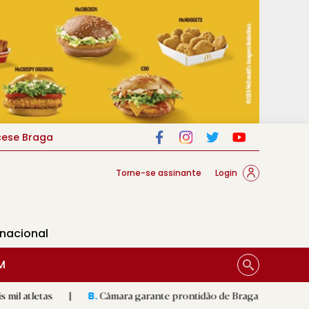
cese Braga
Torne-se assinante
Login
rnacional
M
|
Câmara garante prontidão de Braga no resgate animal
|
B.