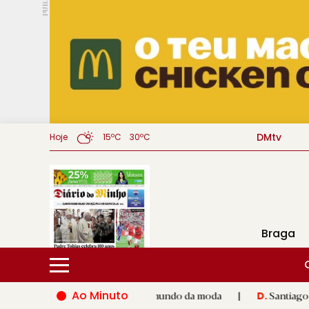
PUB.
DMtv
Hoje
15ºC
30ºC
Braga
Ao Minuto
lento e à inovação do mundo da moda
|
Santiago de Compostela
D.