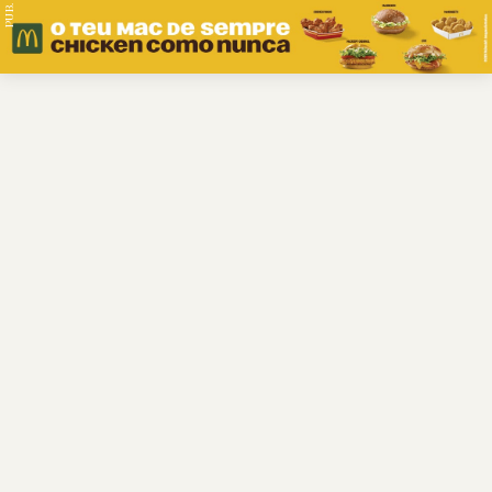
PUB.
Braga
Região
Desporto
Religião
Nacional
Internacional