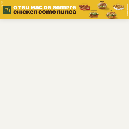
PUB.
Braga
Região
Desporto
Religião
Nacional
Internacional