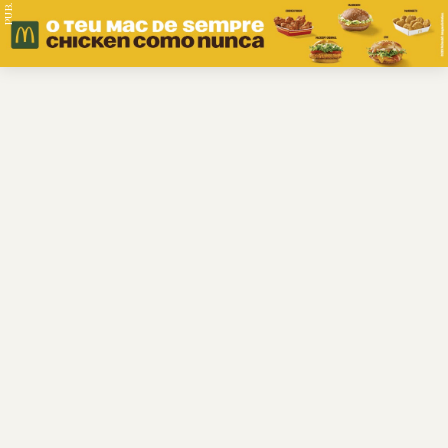
PUB.
Braga
Região
Desporto
Religião
Nacional
Internacional