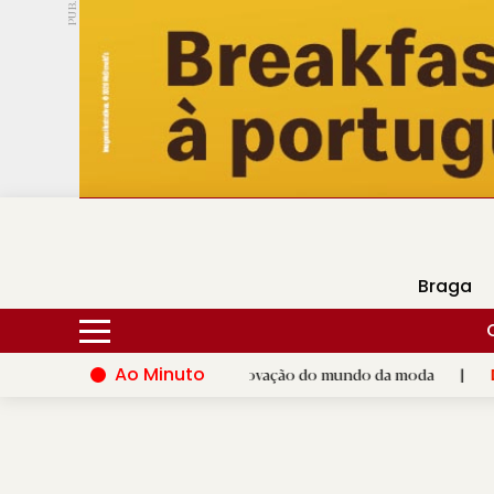
PUB.
DMtv
Hoje
15ºC
30ºC
Braga
Ao Minuto
alco ao talento e à inovação do mundo da moda
|
Santiago de
D.