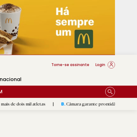
cese Braga
Torne-se assinante
Login
rnacional
M
l atletas
|
Câmara garante prontidão de Braga no resgate an
B.