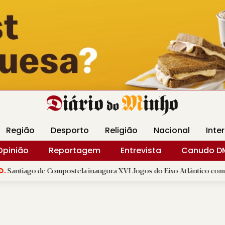
Revista Minha
Gráfica DM
Livraria DM
Arquidio
Região
Desporto
Religião
Nacional
Inte
Opinião
Reportagem
Entrevista
Canudo D
 Compostela inaugura XVI Jogos do Eixo Atlântico com mais de dois mi