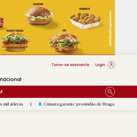
cese Braga
Torne-se assinante
Login
rnacional
M
|
Câmara garante prontidão de Braga no resgate animal
|
B.