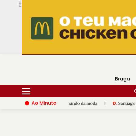
PUB.
DMtv
Hoje
17ºC
30ºC
Braga
Ao Minuto
alento e à inovação do mundo da moda
|
Santiago de Compostel
D.