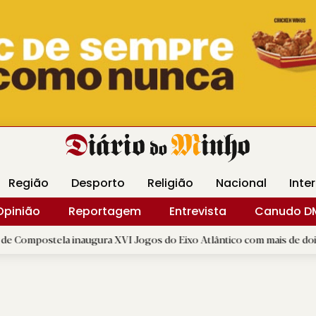
Revista Minha
Gráfica DM
Livraria DM
Arquidio
Região
Desporto
Religião
Nacional
Inte
Opinião
Reportagem
Entrevista
Canudo D
a inaugura XVI Jogos do Eixo Atlântico com mais de dois mil atletas