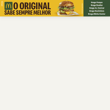
PUB.
Braga
Região
Desporto
Religião
Nacional
Internacional