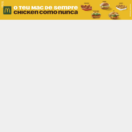
PUB.
Braga
Região
Desporto
Religião
Nacional
Internacional