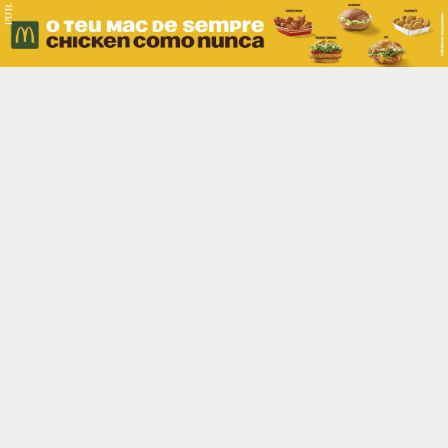
PUB.
Braga
Região
Desporto
Religião
Nacional
Internacional