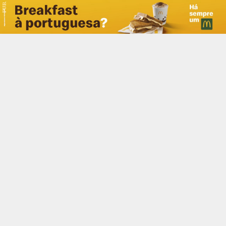
PUB.
Braga
Região
Desporto
Religião
Nacional
Internacional