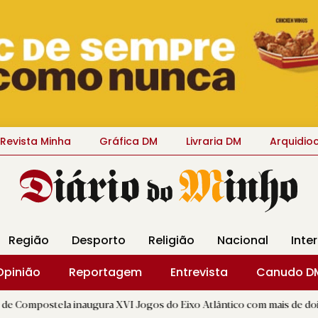
Revista Minha
Gráfica DM
Livraria DM
Arquidio
Região
Desporto
Religião
Nacional
Inte
Opinião
Reportagem
Entrevista
Canudo D
a inaugura XVI Jogos do Eixo Atlântico com mais de dois mil atletas