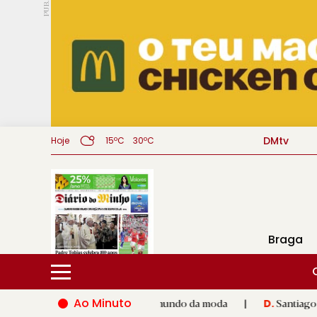
PUB.
DMtv
Hoje
15ºC
30ºC
Braga
Ao Minuto
lento e à inovação do mundo da moda
|
Santiago de Compostel
D.