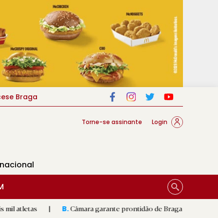
cese Braga
Torne-se assinante
Login
rnacional
M
|
Câmara garante prontidão de Braga no resgate animal
|
B.