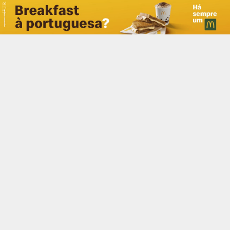
PUB.
Braga
Região
Desporto
Religião
Nacional
Internacional