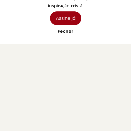
inspiração cristã.
Assine já
Fechar
D.
SC Braga reforça equipa de futsal com
ala argentino
2 agosto 2026