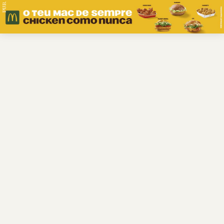
PUB.
Braga
Região
Desporto
Religião
Nacional
Internacional