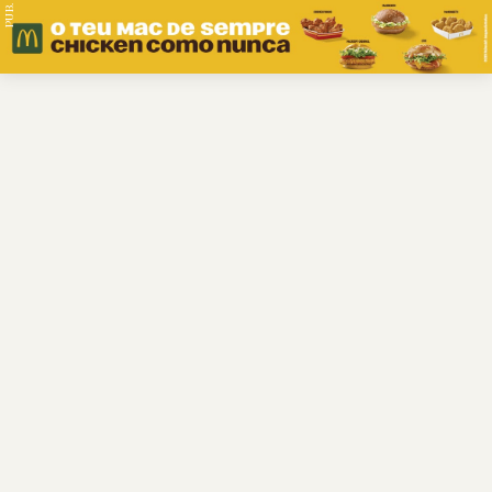
PUB.
Braga
Região
Desporto
Religião
Nacional
Internacional