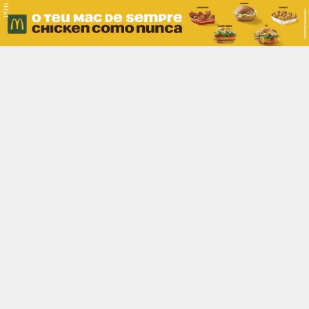
PUB.
Braga
Região
Desporto
Religião
Nacional
Internacional