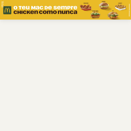
PUB.
Braga
Região
Desporto
Religião
Nacional
Internacional