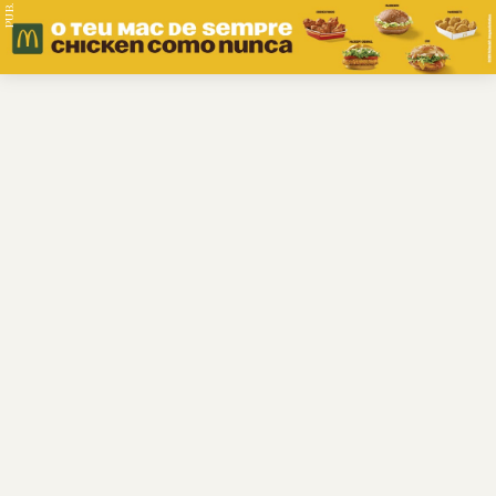
PUB.
Braga
Região
Desporto
Religião
Nacional
Internacional