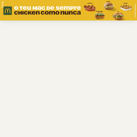
PUB.
Braga
Região
Desporto
Religião
Nacional
Internacional