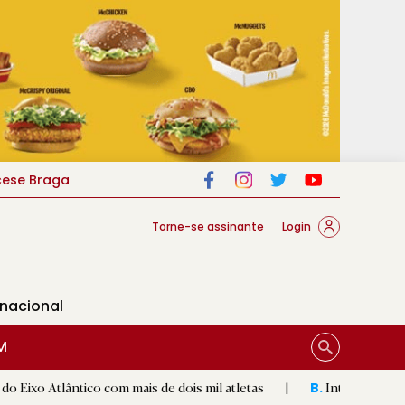
cese Braga
Torne-se assinante
Login
rnacional
M
o com mais de dois mil atletas
|
Intercâmbio com cidade de Ca
B.