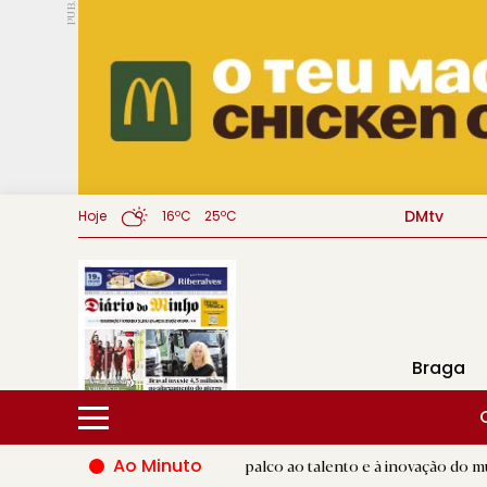
PUB.
DMtv
Hoje
16ºC
25ºC
Braga
Ao Minuto
|
Famalicão dá palco ao talento e à inovação do mundo da moda
R.