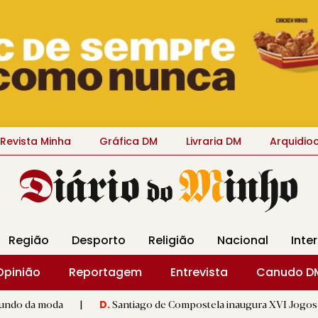
Revista Minha
Gráfica DM
Livraria DM
Arquidio
Região
Desporto
Religião
Nacional
Inte
Opinião
Reportagem
Entrevista
Canudo D
|
Santiago de Compostela inaugura XVI Jogos do Eixo Atlântic
D.