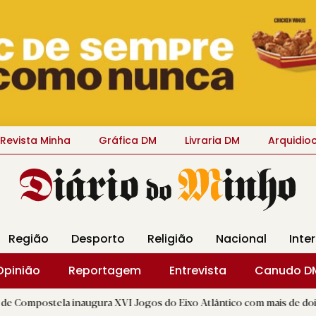
Revista Minha
Gráfica DM
Livraria DM
Arquidio
Região
Desporto
Religião
Nacional
Inte
Opinião
Reportagem
Entrevista
Canudo D
 inaugura XVI Jogos do Eixo Atlântico com mais de dois mil atletas