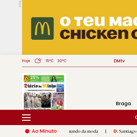
PUB.
DMtv
Hoje
15ºC
30ºC
Braga
Ao Minuto
ento e à inovação do mundo da moda
|
Santiago de Compostela
D.