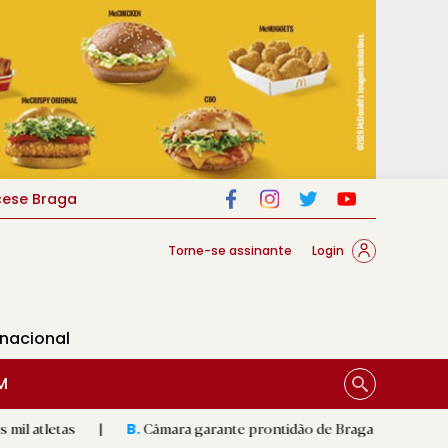
cese Braga
Torne-se assinante
Login
rnacional
M
|
Câmara garante prontidão de Braga no resgate animal
|
B.