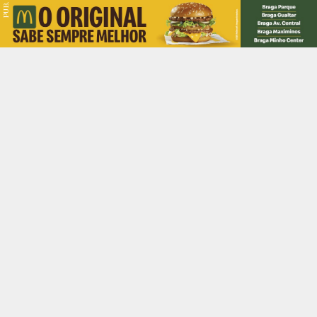
PUB.
Braga
Região
Desporto
Religião
Nacional
Internacional