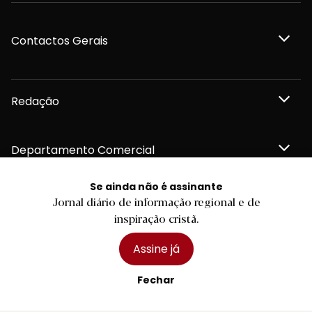
Contactos Gerais
Redação
Departamento Comercial
Se ainda não é assinante
Publicidade
Jornal diário de informação regional e de
inspiração cristã.
Assine já
Privacidade e Cookies
Fechar
Termos e Condições
Declaração de compromisso FSC®
Política de Confidencialidade