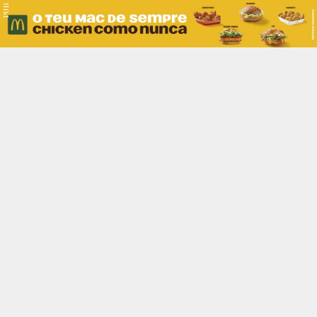
PUB.
Braga
Região
Desporto
Religião
Nacional
Internacional