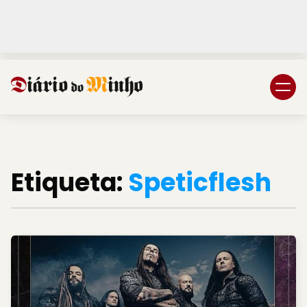
Login
Subscreva DM
Etiqueta:
Speticflesh