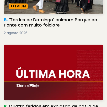
PREMIUM
B.
‘Tardes de Domingo’ animam Parque da
Ponte com muito folclore
2 agosto 2026
R.
Quatro feridos em explosão de botija de