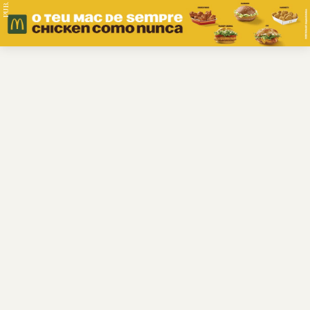
PUB.
Braga
Região
Desporto
Religião
Nacional
Internacional