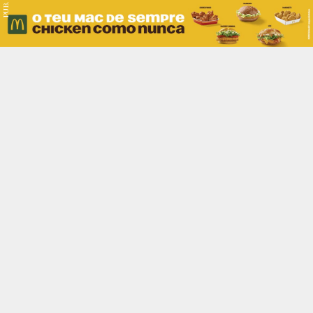
PUB.
Braga
Região
Desporto
Religião
Nacional
Internacional