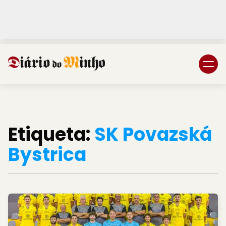
Login
Subscreva DM
Etiqueta:
SK Povazská
Bystrica