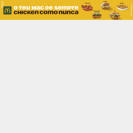
PUB.
Braga
Região
Desporto
Religião
Nacional
Internacional