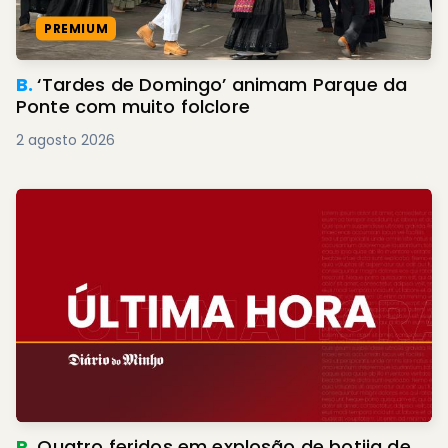
PREMIUM
B.
‘Tardes de Domingo’ animam Parque da
Ponte com muito folclore
2 agosto 2026
R.
Quatro feridos em explosão de botija de