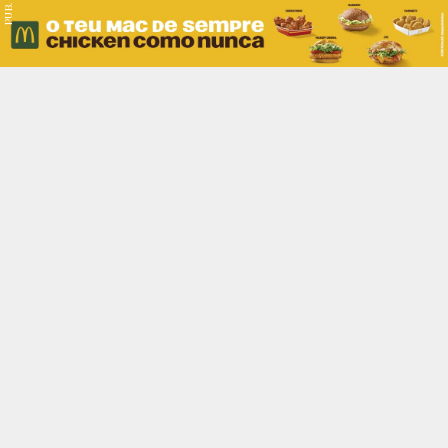
PUB.
Braga
Região
Desporto
Religião
Nacional
Internacional