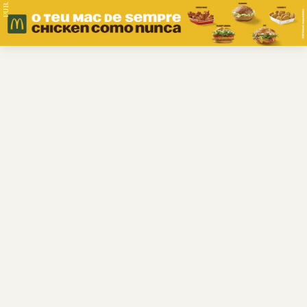
PUB.
Braga
Região
Desporto
Religião
Nacional
Internacional