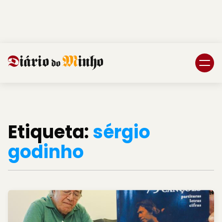
Login
Subscreva DM
Etiqueta:
sérgio
godinho