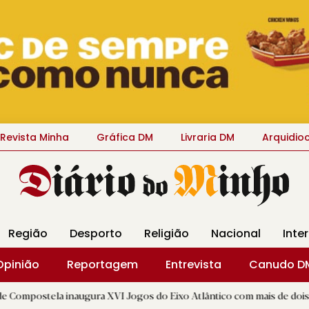
Revista Minha
Gráfica DM
Livraria DM
Arquidio
Região
Desporto
Religião
Nacional
Inte
Opinião
Reportagem
Entrevista
Canudo D
 inaugura XVI Jogos do Eixo Atlântico com mais de dois mil atletas