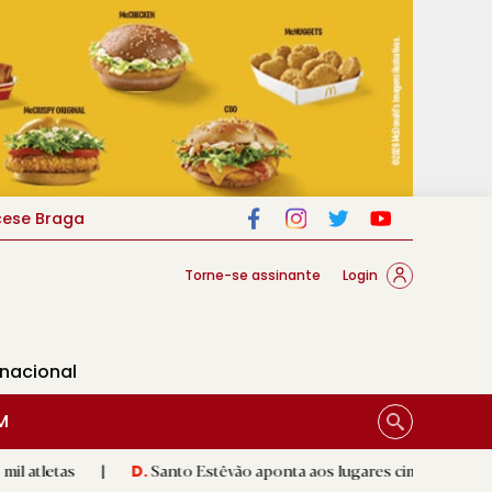
cese Braga
Torne-se assinante
Login
rnacional
M
|
Santo Estêvão aponta aos lugares cimeiros da Honra
|
D.