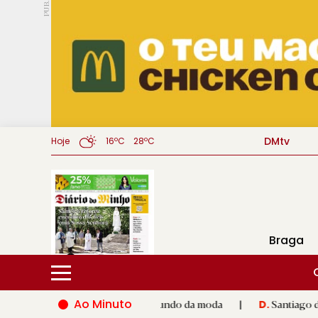
PUB.
DMtv
Hoje
16ºC
28ºC
Braga
Ao Minuto
lento e à inovação do mundo da moda
|
Santiago de Compostela
D.