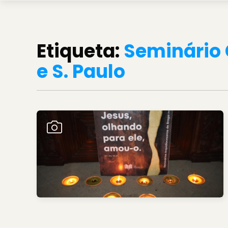
Etiqueta:
Seminário C
e S. Paulo