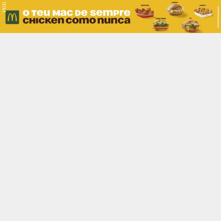
PUB.
Braga
Região
Desporto
Religião
Nacional
Internacional