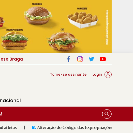
cese Braga
Torne-se assinante
Login
rnacional
M
Alteração do Código das Expropriações pode ajudar construção 
B.