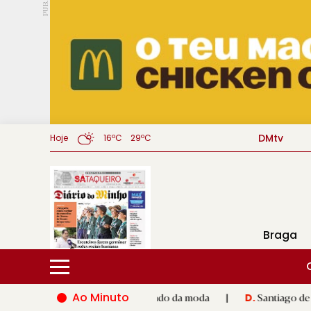
PUB.
DMtv
Hoje
16ºC
29ºC
Braga
Ao Minuto
to e à inovação do mundo da moda
|
Santiago de Compostela in
D.