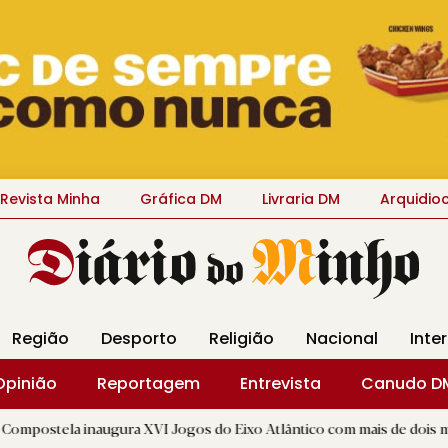
Revista Minha
Gráfica DM
Livraria DM
Arquidio
Região
Desporto
Religião
Nacional
Inte
Opinião
Reportagem
Entrevista
Canudo D
augura XVI Jogos do Eixo Atlântico com mais de dois mil atletas
|