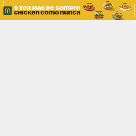
PUB.
Braga
Região
Desporto
Religião
Nacional
Internacional