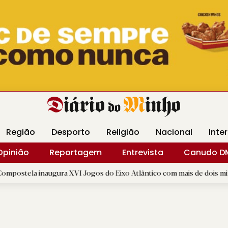
Revista Minha
Gráfica DM
Livraria DM
Arquidio
Região
Desporto
Religião
Nacional
Inte
Opinião
Reportagem
Entrevista
Canudo D
naugura XVI Jogos do Eixo Atlântico com mais de dois mil atletas
|