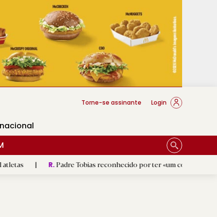
cese Braga
Torne-se assinante
Login
rnacional
M
Padre Tobias reconhecido por ter «um coração sempre aberto 
R.