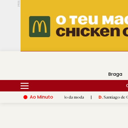
PUB.
DMtv
Hoje
16ºC
25ºC
Braga
Ao Minuto
to e à inovação do mundo da moda
|
Santiago de Compostela i
D.