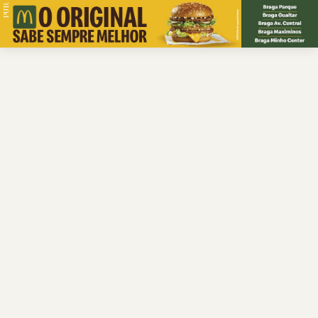
PUB.
Braga
Região
Desporto
Religião
Nacional
Internacional